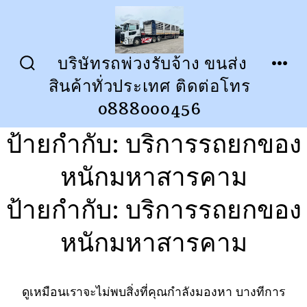
ข้าม
ไป
ยัง
บริษัทรถพ่วงรับจ้าง ขนส่ง
ปุ่ม
เมนู
เนื้อหา
สินค้าทั่วประเทศ ติดต่อโทร
เปิด
ปิด
การ
0888000456
ค้นหา
ป้ายกำกับ:
บริการรถยกของ
หนักมหาสารคาม
ป้ายกำกับ:
บริการรถยกของ
หนักมหาสารคาม
ดูเหมือนเราจะไม่พบสิ่งที่คุณกำลังมองหา บางทีการ