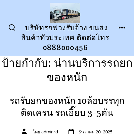
ข้าม
ไป
ยัง
บริษัทรถพ่วงรับจ้าง ขนส่ง
ปุ่ม
เมนู
เนื้อหา
สินค้าทั่วประเทศ ติดต่อโทร
เปิด
ปิด
การ
0888000456
ค้นหา
ป้ายกำกับ:
น่านบริการรถยก
ของหนัก
รถรับยกของหนัก 10ล้อบรรทุก
ติดเครน รถเฮี๊ยบ 3-5ตัน
วัน
ผู้
โดย
adminrd
ธันวาคม 20, 2025
ที่