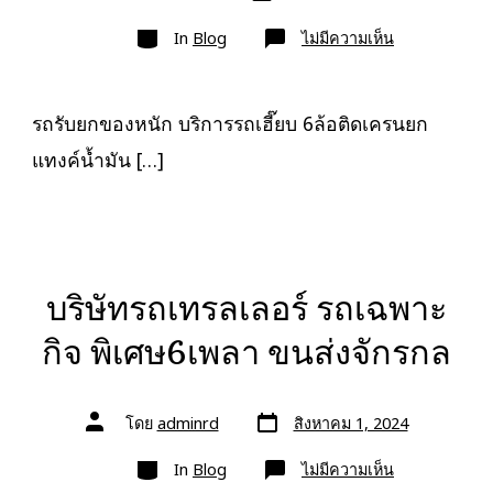
เขียน
ลง
เรื่อง
หมวด
เรื่อง
บน
In
Blog
ไม่มีความเห็น
รถ
รับ
ยก
ของ
หนัก
รถรับยกของหนัก บริการรถเฮี๊ยบ 6ล้อติดเครนยก
10ล้อ
บรรทุก
แทงค์น้ำมัน […]
ติด
เครน
รถ
เฮี๊ยบ
3-
5ตัน
บริษัทรถเทรลเลอร์ รถเฉพาะ
กิจ พิเศษ6เพลา ขนส่งจักรกล
วัน
ผู้
โดย
adminrd
สิงหาคม 1, 2024
ที่
เขียน
ลง
เรื่อง
หมวด
เรื่อง
บน
In
Blog
ไม่มีความเห็น
บริษัท