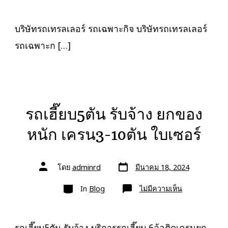
รถ
เทรล
เลอ
ร์
บริษัทรถเทรลเลอร์ รถเฉพาะกิจ บริษัทรถเทรลเลอร์
รถ
เฉพาะ
รถเฉพาะก […]
กิจ
พิเศษ6เพลา
ขนส่ง
จักร
กล
รถเฮี๊ยบ5ตัน รับจ้าง ยกของ
หนัก เครน3-10ตัน ใบเซอร์
วัน
ผู้
โดย
adminrd
มีนาคม 18, 2024
ที่
เขียน
ลง
เรื่อง
หมวด
เรื่อง
บน
In
Blog
ไม่มีความเห็น
รถ
เฮี๊ยบ5ตัน
รับจ้าง
ยก
ของ
รถเฮี๊ยบ5ตัน รับจ้าง บริการรถเฮี๊ยบ 6ล้อติดเครนยก