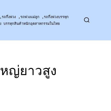
,รถกึ่งพ่วง ,รถพ่วงแม่ลูก ,รถกึ่งพ่วงบรรทุก
าย บรรทุกสินค้าหนักอุตสาหกรรมในไทย
ปุ่ม
เปิด
ปิด
การ
ค้นหา
ใหญ่ยาวสูง