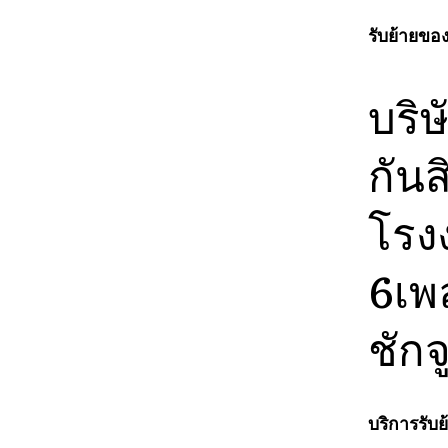
รับย้ายของ
บริ
กันส
โรง
6เพล
ชักจ
บริการรับย