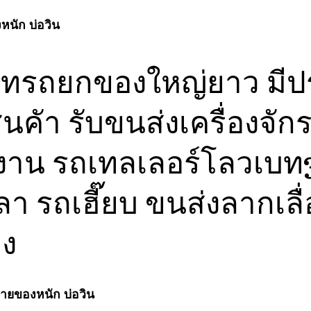
หนัก บ่อวิน
ษัทรถยกของใหญ่ยาว มีป
ินคัา รับขนส่งเครื่องจัก
งาน รถเทลเลอร์โลวเบท
า รถเฮี๊ยบ ขนส่งลากเลื
ูง
้ายของหนัก บ่อวิน