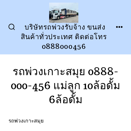
ข้าม
ไป
ยัง
บริษัทรถพ่วงรับจ้าง ขนส่ง
ปุ่ม
เมนู
เนื้อหา
สินค้าทั่วประเทศ ติดต่อโทร
เปิด
ปิด
การ
0888000456
ค้นหา
รถพ่วงเกาะสมุย 0888-
000-456 แม่ลูก 10ล้อดั้ม
6ล้อดั้ม
รถพ่วงเกาะสมุย