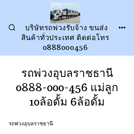
ข้าม
ไป
ยัง
บริษัทรถพ่วงรับจ้าง ขนส่ง
ปุ่ม
เมนู
เนื้อหา
สินค้าทั่วประเทศ ติดต่อโทร
เปิด
ปิด
การ
0888000456
ค้นหา
รถพ่วงอุบลราชธานี
0888-000-456 แม่ลูก
10ล้อดั้ม 6ล้อดั้ม
รถพ่วงอุบลราชธานี