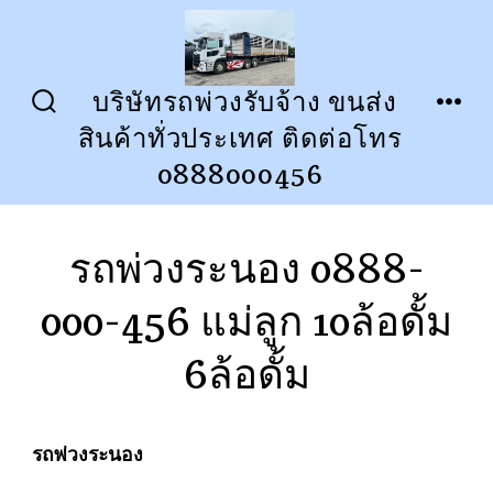
ข้าม
ไป
ยัง
บริษัทรถพ่วงรับจ้าง ขนส่ง
ปุ่ม
เมนู
เนื้อหา
สินค้าทั่วประเทศ ติดต่อโทร
เปิด
ปิด
การ
0888000456
ค้นหา
รถพ่วงระนอง 0888-
000-456 แม่ลูก 10ล้อดั้ม
6ล้อดั้ม
รถพ่วงระนอง