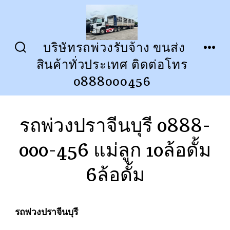
ข้าม
ไป
ยัง
บริษัทรถพ่วงรับจ้าง ขนส่ง
ปุ่ม
เมนู
เนื้อหา
สินค้าทั่วประเทศ ติดต่อโทร
เปิด
ปิด
การ
0888000456
ค้นหา
รถพ่วงปราจีนบุรี 0888-
000-456 แม่ลูก 10ล้อดั้ม
6ล้อดั้ม
รถพ่วงปราจีนบุรี