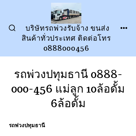
ข้าม
ไป
ยัง
บริษัทรถพ่วงรับจ้าง ขนส่ง
ปุ่ม
เมนู
เนื้อหา
สินค้าทั่วประเทศ ติดต่อโทร
เปิด
ปิด
การ
0888000456
ค้นหา
รถพ่วงปทุมธานี 0888-
000-456 แม่ลูก 10ล้อดั้ม
6ล้อดั้ม
รถพ่วงปทุมธานี