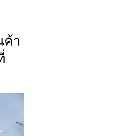
นค้า
ี่