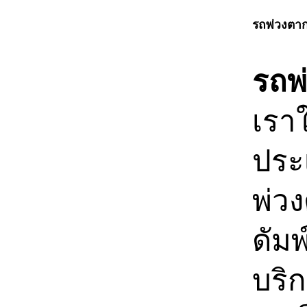
รถพ่วงตา
รถพ
เรา
ประเ
พ่วง
ดัมพ
บริก