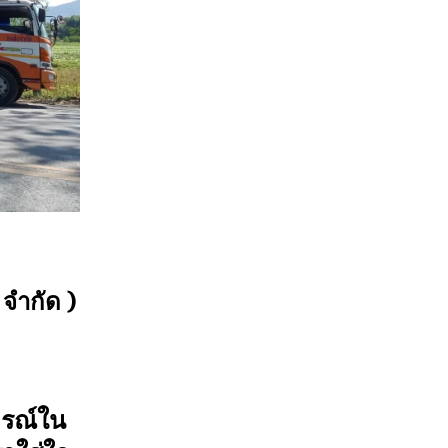
จำกัด )
ารณ์ใน