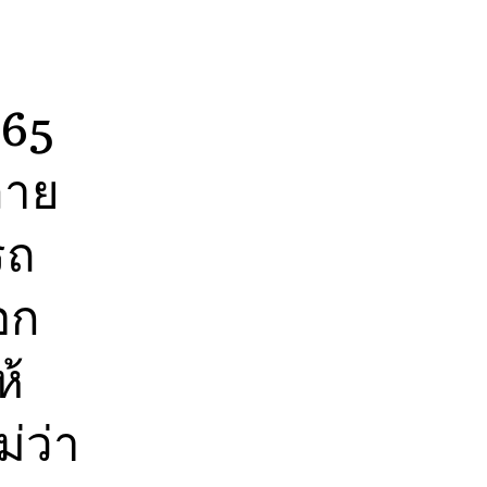
65
ลาย
รถ
อก
ห้
่ว่า