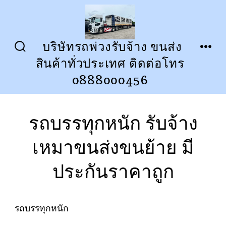
ข้าม
ไป
ยัง
บริษัทรถพ่วงรับจ้าง ขนส่ง
ปุ่ม
เมนู
เนื้อหา
สินค้าทั่วประเทศ ติดต่อโทร
เปิด
ปิด
การ
0888000456
ค้นหา
รถบรรทุกหนัก รับจ้าง
เหมาขนส่งขนย้าย มี
ประกันราคาถูก
รถบรรทุกหนัก